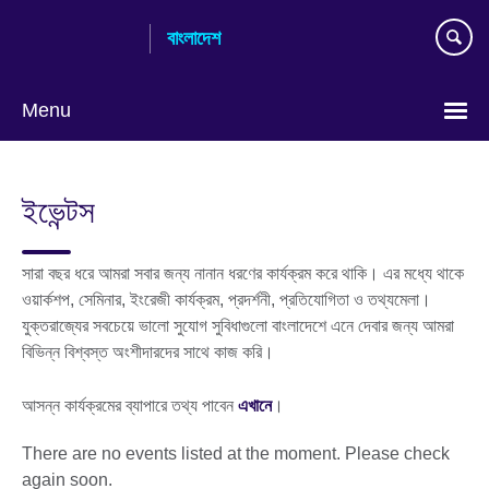
Skip
বাংলাদেশ
to
main
content
Menu
Choose
your
ইভেন্টস
language
সারা বছর ধরে আমরা সবার জন্য নানান ধরণের কার্যক্রম করে থাকি। এর মধ্যে থাকে
ওয়ার্কশপ, সেমিনার, ইংরেজী কার্যক্রম, প্রদর্শনী, প্রতিযোগিতা ও তথ্যমেলা।
যুক্তরাজ্যের সবচেয়ে ভালো সুযোগ সুবিধাগুলো বাংলাদেশে এনে দেবার জন্য আমরা
বিভিন্ন বিশ্বস্ত অংশীদারদের সাথে কাজ করি।
আসন্ন কার্যক্রমের ব্যাপারে তথ্য পাবেন
এখানে
।
There are no events listed at the moment. Please check
again soon.