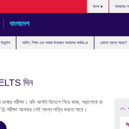
Choose
বাংলা
আমাদের লা
your
language
বাংলাদেশ
ইভেন্টস
আর্টস, শিক্ষা এবং সমাজ উন্নয়নে আমাদের কর্মকাণ্ড
কোনো প্রশ্ন আছে?
ে IELTS দিন
ভাষার পরীক্ষা। যদি আপনি বিদেশে গিয়ে কাজ, পড়াশোনা বা
S পরীক্ষা আপনার সেই স্বপ্ন সত্যি করতে পারে।
ব্