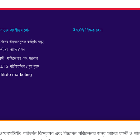
মাদের অংশীদার হোন
ইংরেজি শিক্ষক হোন
াদের উন্নয়নমূলক কর্মকান্ডসমূহ
্পোরেট পার্টনারশিপ
রাস্ট, ফাউন্ডেশন এবং সরকার
LTS পার্টনারশিপ প্রোগ্রাম
ffiliate marketing
েবসাইটের পরিদর্শন বিশ্লেষণ এবং বিজ্ঞাপন পরিচালনার জন্য আমরা ফার্স্ট ও থার্ড