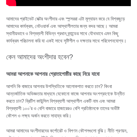
আমাদের প্রাইভেট সেক্টর অংশীদার এবং স্পন্সররা এটা মূল্যায়ন করে যে বিশ্বজুড়ে
আমাদের কার্যক্রম, নেটওয়ার্ক এবং আস্থাশীলতার জন্য কদর আছে। আমরা
স্থানীয়ভাবে ও বিশ্বব্যপী বিভিন্ন প্রধান ব্র্যান্ডের সাথে যৌথভাবে এমন কিছু
কার্যক্রম পরিচালনা করি যা একই সাথে সৃষ্টিশীল ও দক্ষতার সাথে পরিবেশনযোগ্য।
কেন আমাদের অংশীদার হবেন?
আমরা আপনাকে আপনার শ্রোতাগোষ্ঠীর কাছে নিয়ে যাবো
আপনি কি বাজারে আপনার উপস্থিতিকে আলোকপাত করতে চান? কিংবা
আন্তর্জাতিক অভিজ্ঞতার মাধ্যমে যেকোনো কাজে আপনার অংশগ্রহণকে উন্নীত
করতে চান? ব্রিটিশ কাউন্সিল বিশ্বব্যাপী আস্থাশীল একটি নাম এবং আমরা
বিশ্বব্যাপী ১০০'র ও বেশি বাজারে হাজারেরও বেশি প্রতিষ্ঠানকে তাদের অভীষ্ট
কৌশল ও লক্ষ্য অর্জন করতে সাহায্য করি।
আমরা আমাদের অংশীদারদের কর্পোরেট ও বিপণন কৌশলগুলো বুঝি। নীতি প্রণয়ন,