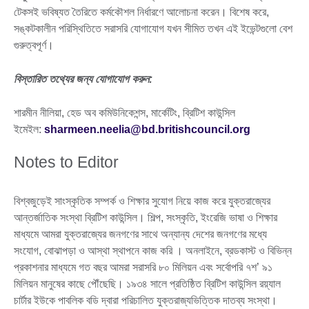
টেকসই ভবিষ্যত তৈরিতে কর্মকৌশল নির্ধারণে আলোচনা করেন। বিশেষ করে,
সঙ্কটকালীন পরিস্থিতিতে সরাসরি যোগাযোগ যখন সীমিত তখন এই ইভেন্টগুলো বেশ
গুরুত্বপূর্ণ।
বিস্তারিত তথ্যের জন্য যোগাযোগ করুন:
শারমীন নীলিয়া, হেড অব কমিউনিকেশন্স, মার্কেটিং, ব্রিটিশ কাউন্সিল
ইমেইল:
sharmeen.neelia@bd.britishcouncil.org
Notes to Editor
বিশ্বজুড়েই সাংস্কৃতিক সম্পর্ক ও শিক্ষার সুযোগ নিয়ে কাজ করে যুক্তরাজ্যের
আন্তর্জাতিক সংস্থা ব্রিটিশ কাউন্সিল। শিল্প, সংস্কৃতি, ইংরেজি ভাষা ও শিক্ষার
মাধ্যমে আমরা যুক্তরাজ্যের জনগণের সাথে অন্যান্য দেশের জনগণের মধ্যে
সংযোগ, বোঝাপড়া ও আস্থা স্থাপনে কাজ করি । অনলাইনে, ব্রডকাস্ট ও বিভিন্ন
প্রকাশনার মাধ্যমে গত বছর আমরা সরাসরি ৮০ মিলিয়ন এবং সর্বোপরি ৭শ’ ৯১
মিলিয়ন মানুষের কাছে পৌঁছেছি। ১৯৩৪ সালে প্রতিষ্ঠিত ব্রিটিশ কাউন্সিল রয়্যাল
চার্টার ইউকে পাবলিক বডি দ্বারা পরিচালিত যুক্তরাজ্যভিত্তিক দাতব্য সংস্থা।