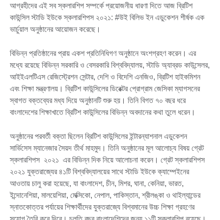
আগ্রহীদের এই সব স্কলারশিপ সম্পর্কে প্রয়োজনীয় ধারণা দিতে আজ ব্রিটিশ
কাউন্সিল স্টাডি ইউকে স্কলারশিপস ২০২১: #উই বিলিভ ইন এডুকেশন শীর্ষক এক
ভার্চুয়াল অনুষ্ঠানের আয়োজন করেছে।
বিভিন্ন প্রতিষ্ঠানের প্রায় একশ প্রতিনিধিগণ অনুষ্ঠানে অংশগ্রহণ করেন। এর
মধ্যে রয়েছে বিভিন্ন সরকারি ও বেসরকারি বিশ্ববিদ্যালয়, স্টাডি অ্যাব্রড কাউন্সেলর,
আইইএলটিএস রেজিস্ট্রেশন সেন্টার, দেশি ও বিদেশি এনজিও, ব্রিটিশ হাইকমিশন
এবং শিক্ষা মন্ত্রণালয়। ব্রিটিশ কাউন্সিলের ডিরেক্টর প্রোগ্রাম জেসিকা ম্যাগসনের
স্বাগত বক্তব্যের মধ্য দিয়ে অনুষ্ঠানটি শুরু হয়। তিনি বিগত ৭০ বছর ধরে
বাংলাদেশের শিক্ষাখাতে ব্রিটিশ কাউন্সিলের বিভিন্ন অবদানের কথা তুলে ধরেন।
অনুষ্ঠানের পরবর্তী বক্তা ছিলেন ব্রিটিশ কাউন্সিলের ইন্টারন্যাশনাল এডুকেশন
সার্ভিসেস ম্যানেজার সৈয়দ তীর্থ মাহমুদ। তিনি অনুষ্ঠানের মূল আলোচ্য বিষয় গ্রেট
স্কলারশিপস ২০২১ এর বিভিন্ন দিক নিয়ে আলোচনা করেন। গ্রেট স্কলারশিপস
২০২১ যুক্তরাজ্যের ৪১টি বিশ্ববিদ্যালয়ের সাথে স্টাডি ইউকে ক্যাম্পেইনের
আওতায় চালু করা হয়েছে, যা বাংলাদেশ, চীন, মিশর, ঘানা, কেনিয়া, ভারত,
ইন্দোনেশিয়া, মালয়েশিয়া, মেক্সিকো, নেপাল, পাকিস্তান, শ্রীলঙ্কা ও থাইল্যান্ডের
স্নাতকোত্তর পর্যায়ের শিক্ষার্থীদের যুক্তরাজ্যে বিশ্বমানের উচ্চ শিক্ষা গ্রহণের
সুযোগ তৈরি করে দিবে। চলতি বছর বাংলাদেশিদের জন্য ১১টি স্কলারশিপ রয়েছে।