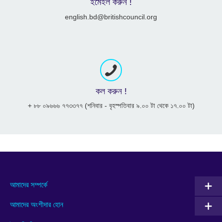
ইমেইল করুন !
english.bd@britishcouncil.org
কল করুন !
+ ৮৮ ০৯৬৬৬ ৭৭৩৩৭৭ (শনিবার - বৃহস্পতিবার ৯.০০ টা থেকে ১৭.০০ টা)
আমাদের সম্পর্কে
আমাদের অংশীদার হোন